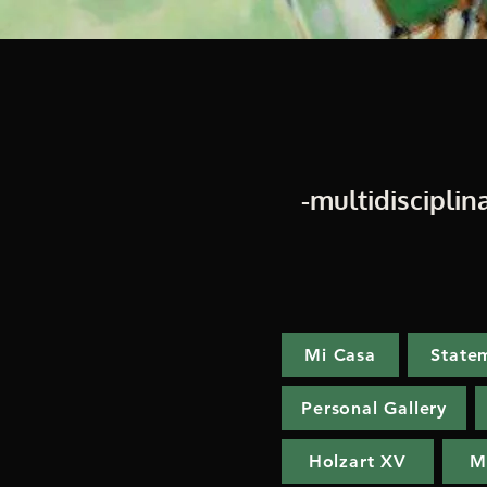
-multidisciplina
Mi Casa
State
Personal Gallery
Holzart XV
M