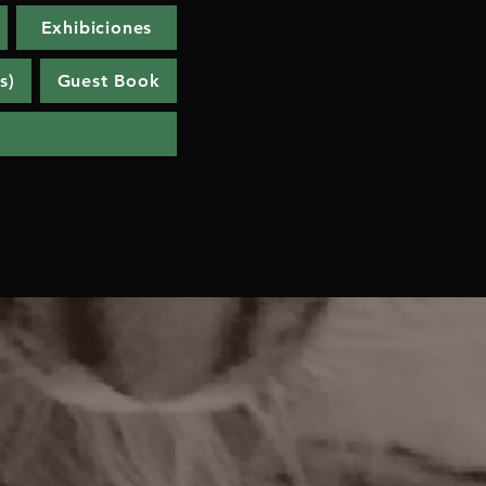
Exhibiciones
s)
Guest Book