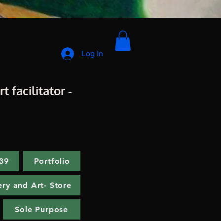
Log In
t facilitator -
:39
Portfolio
ery and Art- Store
Sole Purpose