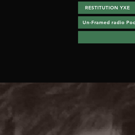
RESTITUTION YXE
Un-Framed radio Po