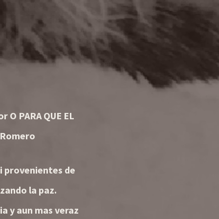
dor O PARA QUE EL
 Romero
i provenientes de
azando la paz.
ia y aun mas veraz