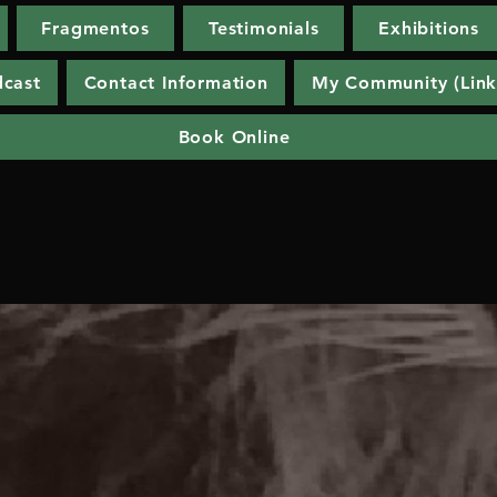
Fragmentos
Testimonials
Exhibitions
dcast
Contact Information
My Community (Link
Book Online