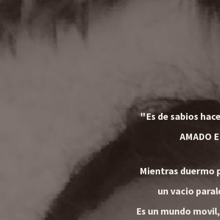
"Es de sabios hac
AMADO E
Mientras duermo pa
un vacio paral
Es un mundo movil,